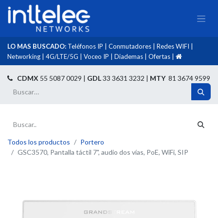
LO MAS BUSCADO:
Teléfonos IP
|
Conmutadores
|
Redes WIFI
|
Networking
|
4G/LTE/5G
|
Voceo IP
|
Diademas
|
Ofertas
|​
​
CDMX
55 5087 0029 |
GDL
33 3631 3232 |
MTY
81 3674 9599
Todos los productos
Portero
GSC3570, Pantalla táctil 7", audio dos vías, PoE, WiFi, SIP