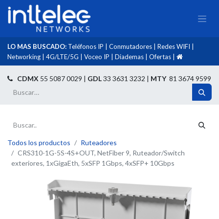
LO MAS BUSCADO:
Teléfonos IP
|
Conmutadores
|
Redes WIFI
|
Networking
|
4G/LTE/5G
|
Voceo IP
|
Diademas
|
Ofertas
|​
​
CDMX
55 5087 0029 |
GDL
33 3631 3232 |
MTY
81 3674 9599
Todos los productos
Ruteadores
CRS310-1G-5S-4S+OUT, NetFiber 9, Ruteador/Switch
exteriores, 1xGigaEth, 5xSFP 1Gbps, 4xSFP+ 10Gbps