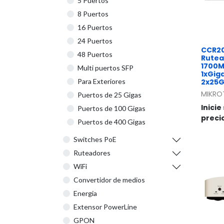
5 Puertos
8 Puertos
16 Puertos
24 Puertos
CCR20
48 Puertos
Rutea
1700M
Multi puertos SFP
1xGiga
2x25G
Para Exteriores
MIKRO
Puertos de 25 Gigas
Inicie
Puertos de 100 Gigas
preci
Puertos de 400 Gigas
Switches PoE
Ruteadores
WiFi
Convertidor de medios
Energia
Extensor PowerLine
GPON