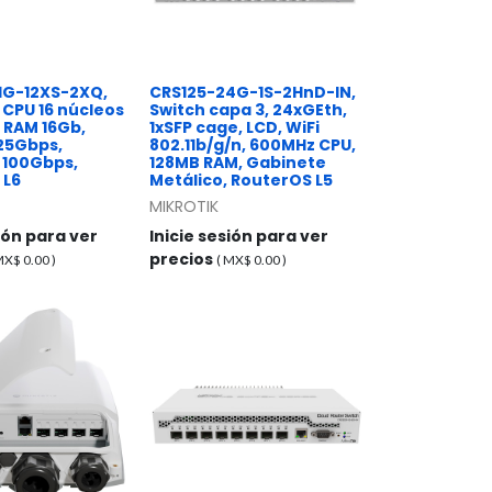
1G-12XS-2XQ,
CRS125-24G-1S-2HnD-IN,
CPU 16 núcleos
Switch capa 3, 24xGEth,
 RAM 16Gb,
1xSFP cage, LCD, WiFi
25Gbps,
802.11b/g/n, 600MHz CPU,
 100Gbps,
128MB RAM, Gabinete
 L6
Metálico, RouterOS L5
MIKROTIK
sión para ver
Inicie sesión para ver
precios
 MX$
0.00
)
( MX$
0.00
)