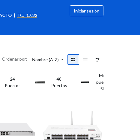
Iniciar sesión
ACTO
|
TC:
17.32
citación
OFERTAS
Ordenar por:
Nombre (A-Z)
Multi
24
48
puertos
Puertos
Puertos
SFP