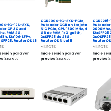
CCR2004-1G-2XS-PCIe,
CCR2216-
04-1G-12S+2XS,
Ruteador CCR en tarjeta
Ruteador 
dor CPU Quad
NIC PCIe, CPU 1500 MHz, 4
2000Mhz,
hz, RAM 4G,
GB de RAM, 1xGigaEth,
12xSFP28 
Eth, 12x10G SFP+,
2xSFP28 de 25G,
2xQSFP28
 SFP28, RouterOS L6
RouterOS Nivel 6
RouterOS
TIK
MIKROTIK
MIKROTIK
 sesión para ver
Inicie sesión para ver
Inicie se
os
precios
precios
( MX$
0.00
)
( MX$
0.00
)
(