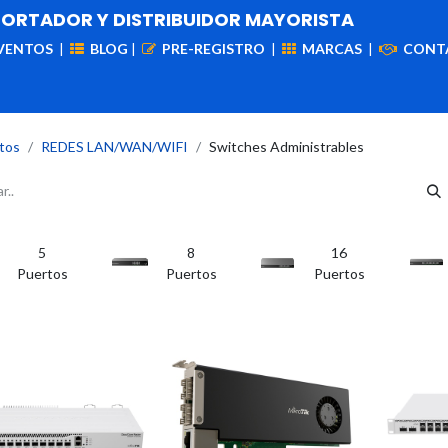
PORTADOR Y DISTRIBUIDOR MAYORISTA
VENTOS
|
BLOG
|
PRE-REGISTRO
|
MARCAS
|
CONT
iademas
Cableado
VIdeovigilancia
Enlaces
Capa
tos
REDES LAN/WAN/WIFI
Switches Administrables
5
8
16
Puertos
Puertos
Puertos