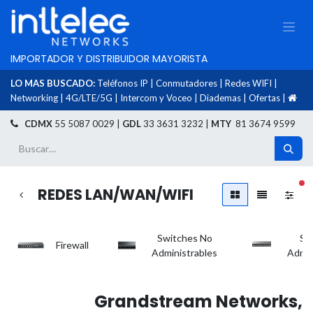
IMPORTADOR Y DISTRIBUIDOR MAYORISTA
LO MAS BUSCADO:
Teléfonos IP
|
Conmutadores
|
Redes WIFI
|
Networking
|
4G/LTE/5G
|
Intercom y Voceo
|
Diademas
|
Ofertas
|
​
CDMX
55 5087 0029 |
GDL
33 3631 3232 |
MTY
81 3674 9599
fil
REDES LAN/WAN/WIFI
Switches No
Sw
Firewall
Administrables
Admin
Grandstream Networks,