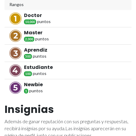
Rangos
Doctor
punto
s
10,000
Master
punto
s
2,000
Aprendiz
punto
s
500
Estudiante
punto
s
100
Newbie
punto
s
1
Insignias
Además de ganar reputación con sus preguntas y respuestas,
recibirá insignias por su ayuda.
Las insignias aparecerán en su
página de perfil, junto con sus publicaciones.