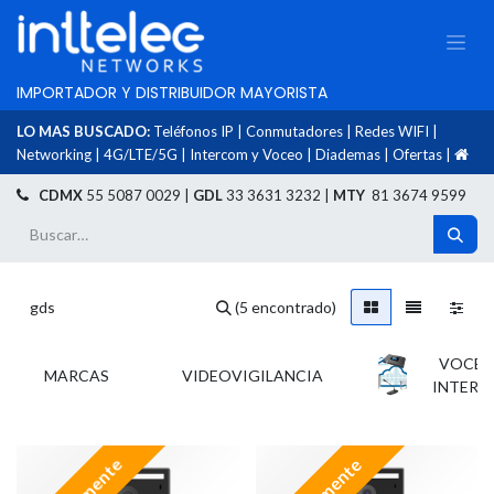
IMPORTADOR Y DISTRIBUIDOR MAYORISTA
LO MAS BUSCADO:
Teléfonos IP
|
Conmutadores
|
Redes WIFI
|
Networking
|
4G/LTE/5G
|
Intercom y Voceo
|
Diademas
|
Ofertas
|
​
CDMX
55 5087 0029 |
GDL
33 3631 3232 |
MTY
81 3674 9599
(5 encontrado)
VOCEO
​MARCAS
VIDEOVIGILANCIA
INTER