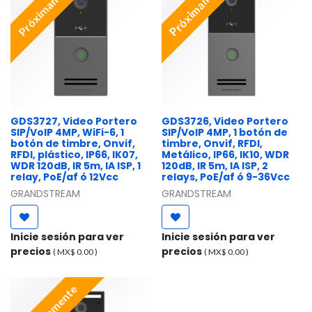
Próximamente
Próximamente
GDS3727, Video Portero
GDS3726, Video Portero
SIP/VoIP 4MP, WiFi-6, 1
SIP/VoIP 4MP, 1 botón de
botón de timbre, Onvif,
timbre, Onvif, RFDI,
RFDI, plástico, IP66, IK07,
Metálico, IP66, IK10, WDR
WDR 120dB, IR 5m, IA ISP, 1
120dB, IR 5m, IA ISP, 2
relay, PoE/af ó 12Vcc
relays, PoE/af ó 9-36Vcc
GRANDSTREAM
GRANDSTREAM
Inicie sesión para ver
Inicie sesión para ver
precios
precios
( MX$
0.00
)
( MX$
0.00
)